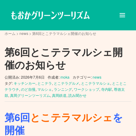
ホーム
>
news
>
第6回とこテラマルシェ開催のお知らせ
第6回とこテラマルシェ開
催のお知らせ
公開済み: 2026年7月6日
作成者:
moka
カテゴリー:
news
タグ:
キッチンカー
,
とこテラ
,
とこテラグルメ
,
とこテラマルシェ
,
とことこ
テラウチ
,
のど自慢
,
マルシェ
,
ランニング
,
ワークショップ
,
寺内駅
,
尊徳太
鼓
,
真岡グリーンツーリズム
,
真岡鉄道
,
読み聞かせ
第6回
とこテラマルシェ
を
開催