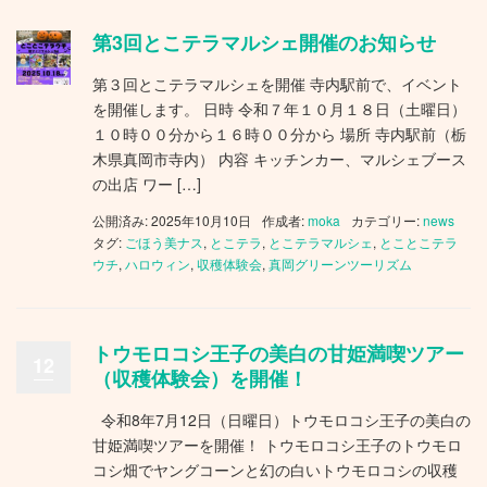
第3回とこテラマルシェ開催のお知らせ
第３回とこテラマルシェを開催 寺内駅前で、イベント
を開催します。 日時 令和７年１０月１８日（土曜日）
１０時００分から１６時００分から 場所 寺内駅前（栃
木県真岡市寺内） 内容 キッチンカー、マルシェブース
の出店 ワー […]
公開済み: 2025年10月10日
作成者:
moka
カテゴリー:
news
タグ:
ごほう美ナス
,
とこテラ
,
とこテラマルシェ
,
とことこテラ
ウチ
,
ハロウィン
,
収穫体験会
,
真岡グリーンツーリズム
トウモロコシ王子の美白の甘姫満喫ツアー
12
（収穫体験会）を開催！
令和8年7月12日（日曜日）トウモロコシ王子の美白の
甘姫満喫ツアーを開催！ トウモロコシ王子のトウモロ
コシ畑でヤングコーンと幻の白いトウモロコシの収穫