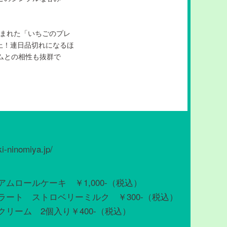
込まれた「いちごのプレ
上！連日品切れになるほ
ムとの相性も抜群で
ki-ninomiya.jp/
ムロールケーキ ￥1,000-（税込）
ラート ストロベリーミルク ￥300-（税込）
リーム 2個入り￥400-（税込）