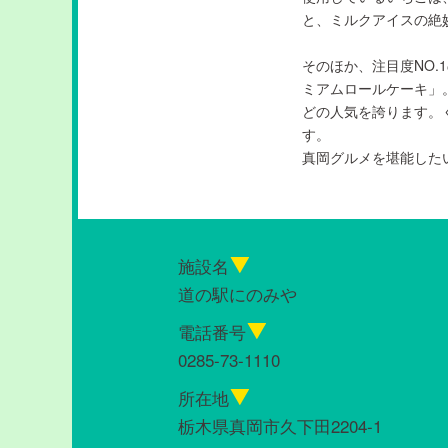
と、ミルクアイスの絶
そのほか、注目度NO
ミアムロールケーキ」
どの人気を誇ります。
す。
真岡グルメを堪能した
施設名
道の駅にのみや
電話番号
0285-73-1110
所在地
栃木県真岡市久下田2204-1