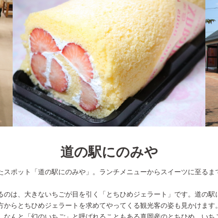
道の駅にのみや
たスポット「道の駅にのみや」。ランチメニューからスイーツに至るま
るのは、大きないちごが目を引く「とちひめジェラート」です。道の駅に
方からとちひめジェラートを求めてやってくる観光客の姿も見かけます
、なんと「幻のいちご」と呼ばれることもある真岡産のとちひめ。いち