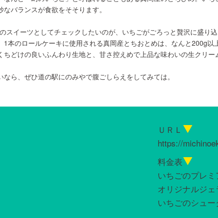
妙なバランスが食欲をそそります。
.1のスイーツとしてチェックしたいのが、いちごがごろっと贅沢に盛り
。1本のロールケーキに使用される真岡産とちおとめは、なんと200g以
くちどけの良いふんわり生地と、甘さ控えめで上品な味わいの生クリー
いなら、ぜひ道の駅にのみやで腹ごしらえをしてみては。
ＵＲＬ
https://michinoe
料金表
いちごのプレミア
オリジナルジェ
いちごのシューク